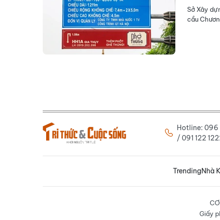
Sở Xây dựn
cầu Chương
Hotline: 09
/ 091 122 1
Trending
Nhà K
CƠ
Giấy p