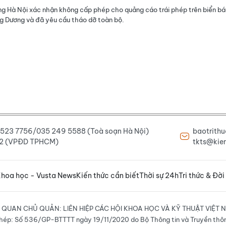
g Hà Nội xác nhận không cấp phép cho quảng cáo trái phép trên biển b
 Dương và đã yêu cầu tháo dỡ toàn bộ.
6 523 7756/035 249 5588 (Toà soạn Hà Nội)
baotrith
222 (VPĐD TPHCM)
tkts@kien
hoa học - Vusta News
Kiến thức cần biết
Thời sự 24h
Tri thức & Đời
 QUAN CHỦ QUẢN: LIÊN HIỆP CÁC HỘI KHOA HỌC VÀ KỸ THUẬT VIỆT 
hép: Số 536/GP-BTTTT ngày 19/11/2020 do Bộ Thông tin và Truyền thô