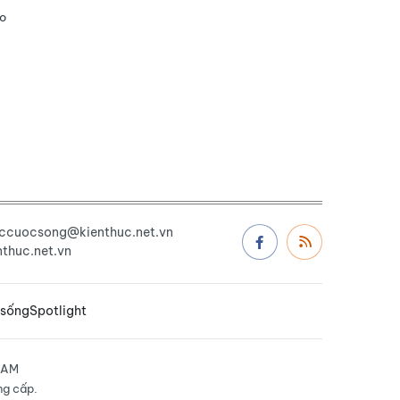
áo
uccuocsong@kienthuc.net.vn
thuc.net.vn
 sống
Spotlight
NAM
ng cấp.