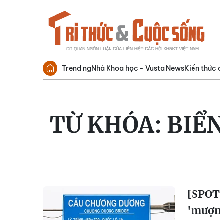
Trending
Nhà Khoa học - Vusta News
Kiến thức 
TỪ KHÓA:
BIỂ
[SPOT
'mượn