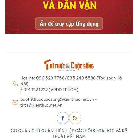
Hotline: 096 523 7756/035 249 5588 (Toà soạn Hà
Nội)
/ 091 122 1222 (VPĐD TPHCM)
baotrithuccuocsong@kienthuc.net.vn -
tkts@kienthuc.net.vn
CƠ QUAN CHỦ QUẢN: LIÊN HIỆP CÁC HỘI KHOA HỌC VÀ KỸ
THUẬT VIỆT NAM