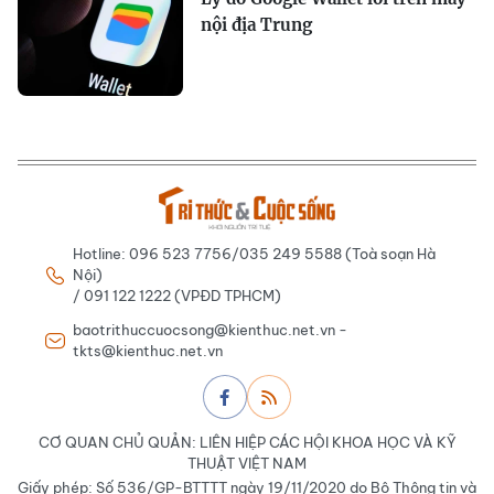
nội địa Trung
Hotline: 096 523 7756/035 249 5588 (Toà soạn Hà
Nội)
/ 091 122 1222 (VPĐD TPHCM)
baotrithuccuocsong@kienthuc.net.vn -
tkts@kienthuc.net.vn
CƠ QUAN CHỦ QUẢN: LIÊN HIỆP CÁC HỘI KHOA HỌC VÀ KỸ
THUẬT VIỆT NAM
Giấy phép: Số 536/GP-BTTTT ngày 19/11/2020 do Bộ Thông tin và