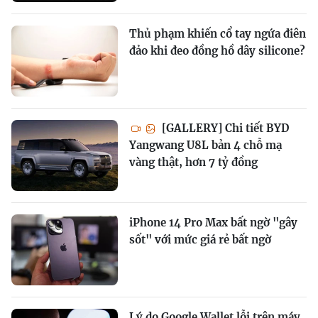
Thủ phạm khiến cổ tay ngứa điên
đảo khi đeo đồng hồ dây silicone?
[GALLERY] Chi tiết BYD
Yangwang U8L bản 4 chỗ mạ
vàng thật, hơn 7 tỷ đồng
iPhone 14 Pro Max bất ngờ "gây
sốt" với mức giá rẻ bất ngờ
Lý do Google Wallet lỗi trên máy