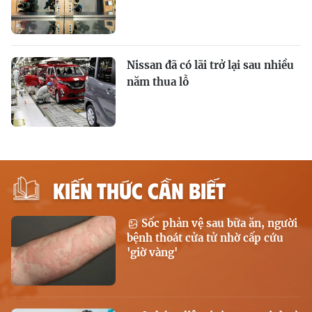
Nissan đã có lãi trở lại sau nhiều
năm thua lỗ
KIẾN THỨC CẦN BIẾT
Sốc phản vệ sau bữa ăn, người
bệnh thoát cửa tử nhờ cấp cứu
'giờ vàng'