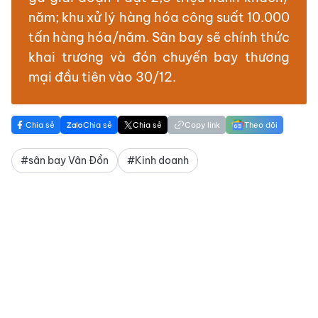
năm; khu xử lý hàng hóa công suất 10.000
tấn hàng hóa/năm. Sân bay sẽ chính thức
khai trương và đón chuyến bay thương
mại đầu tiên vào 30/12.
Chia sẻ
Chia sẻ
Chia sẻ
Copy link
Theo dõi
#sân bay Vân Đồn
#Kinh doanh