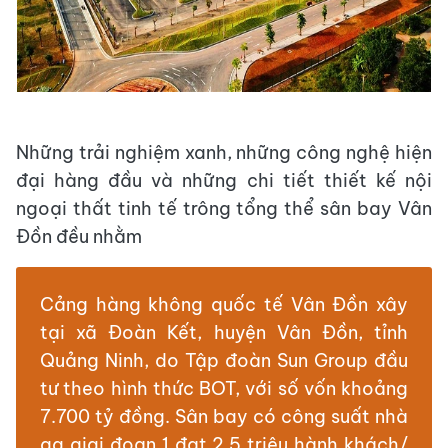
Những trải nghiệm xanh, những công nghệ hiện
đại hàng đầu và những chi tiết thiết kế nội
ngoại thất tinh tế trông tổng thể sân bay Vân
Đồn đều nhằm
Cảng hàng không quốc tế Vân Đồn xây
tại xã Đoàn Kết, huyện Vân Đồn, tỉnh
Quảng Ninh, do Tập đoàn Sun Group đầu
tư theo hình thức BOT, với số vốn khoảng
7.700 tỷ đồng. Sân bay có công suất nhà
ga giai đoạn 1 đạt 2,5 triệu hành khách/