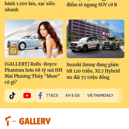
bánh 1.100 km, sạc siêu
điểm rẻ ngang SUV cỡ B
nhanh
[GALLERY] Rolls-Royce
Suzuki Jimny đang giảm
Phantom hơn 68 tỷ mà HH
tới 120 triệu, XL7 Hybrid
Mai Phương Thúy "khoe"
ưu đãi 75 triệu đồng
có gì?
TT&CS
KH & ĐS
VIETNAMDAILY
GALLERY