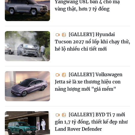
Yangwang U8L bản 4 chỗ mạ
vàng thật, hơn 7 tỷ đồng
[GALLERY] Hyundai
Tucson 2027 nổ lốp khi chạy thử,
hé lộ nhiều chi tiết mới
[GALLERY] Volkswagen
Jetta sẽ là xe thương hiệu con
năng lượng mới "giá mềm"
[GALLERY] BYD Ti 7 mới
gần 1,7 tỷ đồng, thiết kế đẹp như
Land Rover Defender