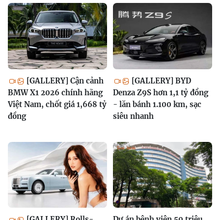
[GALLERY] Cận cảnh
[GALLERY] BYD
BMW X1 2026 chính hãng
Denza Z9S hơn 1,1 tỷ đồng
Việt Nam, chốt giá 1,668 tỷ
- lăn bánh 1.100 km, sạc
đồng
siêu nhanh
[GALLERY] Rolls-
Dự án bệnh viện 50 triệu