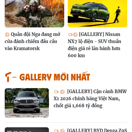
Quân đội Nga đang mở
[GALLERY] Nissan
cửa đánh chiếm đầu cầu
NX7 lộ diện - SUV thuần
vào Kramatorsk
điện giá rẻ lăn bánh hơn
600 km
GALLERY MỚI NHẤT
[GALLERY] Cận cảnh BMW
X1 2026 chính hãng Việt Nam,
chốt giá 1,668 tỷ đồng
[GALLERY] BYD Denza Z9S