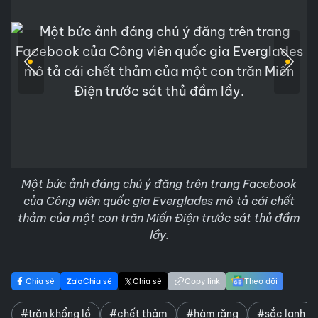
Một bức ảnh đáng chú ý đăng trên trang Facebook
của Công viên quốc gia Everglades mô tả cái chết
thảm của một con trăn Miến Điện trước sát thủ đầm
lầy.
Chia sẻ
Chia sẻ
Chia sẻ
Copy link
Theo dõi
#trăn khổng lồ
#chết thảm
#hàm răng
#sắc lạnh