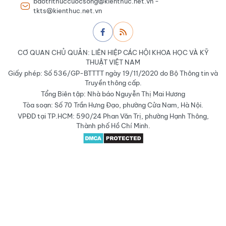
baotrithuccuocsong@kienthuc.net.vn -
tkts@kienthuc.net.vn
CƠ QUAN CHỦ QUẢN: LIÊN HIỆP CÁC HỘI KHOA HỌC VÀ KỸ
THUẬT VIỆT NAM
Giấy phép: Số 536/GP-BTTTT ngày 19/11/2020 do Bộ Thông tin và
Truyền thông cấp.
Tổng Biên tập: Nhà báo Nguyễn Thị Mai Hương
Tòa soạn: Số 70 Trần Hưng Đạo, phường Cửa Nam, Hà Nội.
VPĐD tại TP.HCM: 590/24 Phan Văn Trị, phường Hạnh Thông,
Thành phố Hồ Chí Minh.