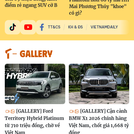
điểm rẻ ngang SUV cỡ B
Mai Phương Thúy "khoe"
có gì?
TT&CS
KH & ĐS
VIETNAMDAILY
GALLERY
[GALLERY] Ford
[GALLERY] Cận cảnh
Territory Hybrid Platinum
BMW X1 2026 chính hãng
từ 710 triệu đồng, chờ về
Việt Nam, chốt giá 1,668 tỷ
Việt Nam
đồng