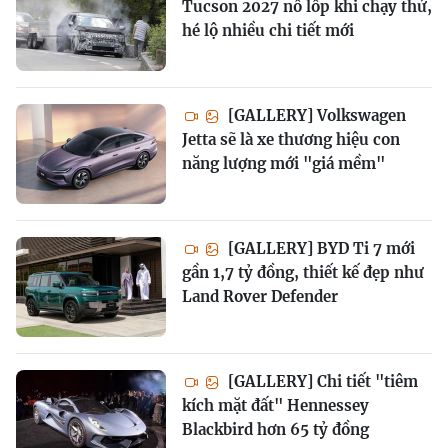
Tucson 2027 nổ lốp khi chạy thử,
hé lộ nhiều chi tiết mới
[GALLERY] Volkswagen
Jetta sẽ là xe thương hiệu con
năng lượng mới "giá mềm"
[GALLERY] BYD Ti 7 mới
gần 1,7 tỷ đồng, thiết kế đẹp như
Land Rover Defender
[GALLERY] Chi tiết "tiêm
kích mặt đất" Hennessey
Blackbird hơn 65 tỷ đồng