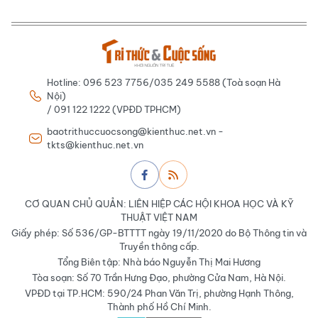
Hotline: 096 523 7756/035 249 5588 (Toà soạn Hà
Nội)
/ 091 122 1222 (VPĐD TPHCM)
baotrithuccuocsong@kienthuc.net.vn -
tkts@kienthuc.net.vn
CƠ QUAN CHỦ QUẢN: LIÊN HIỆP CÁC HỘI KHOA HỌC VÀ KỸ
THUẬT VIỆT NAM
Giấy phép: Số 536/GP-BTTTT ngày 19/11/2020 do Bộ Thông tin và
Truyền thông cấp.
Tổng Biên tập: Nhà báo Nguyễn Thị Mai Hương
Tòa soạn: Số 70 Trần Hưng Đạo, phường Cửa Nam, Hà Nội.
VPĐD tại TP.HCM: 590/24 Phan Văn Trị, phường Hạnh Thông,
Thành phố Hồ Chí Minh.