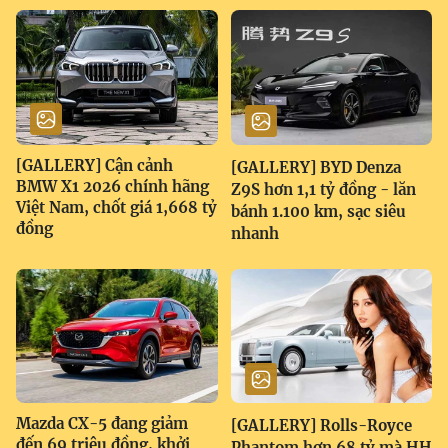
[GALLERY] Cận cảnh
[GALLERY] BYD Denza
BMW X1 2026 chính hãng
Z9S hơn 1,1 tỷ đồng - lăn
Việt Nam, chốt giá 1,668 tỷ
bánh 1.100 km, sạc siêu
đồng
nhanh
Mazda CX-5 đang giảm
[GALLERY] Rolls-Royce
đến 69 triệu đồng, khởi
Phantom hơn 68 tỷ mà HH