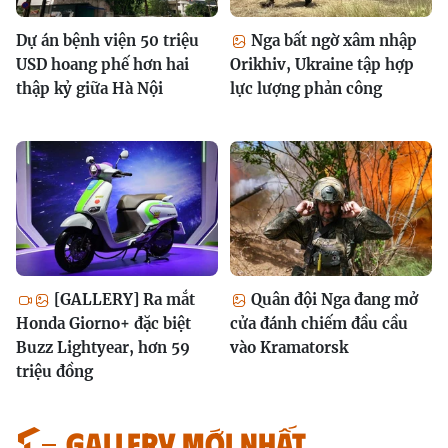
Dự án bệnh viện 50 triệu
Nga bất ngờ xâm nhập
USD hoang phế hơn hai
Orikhiv, Ukraine tập hợp
thập kỷ giữa Hà Nội
lực lượng phản công
[GALLERY] Ra mắt
Quân đội Nga đang mở
Honda Giorno+ đặc biệt
cửa đánh chiếm đầu cầu
Buzz Lightyear, hơn 59
vào Kramatorsk
triệu đồng
GALLERY MỚI NHẤT