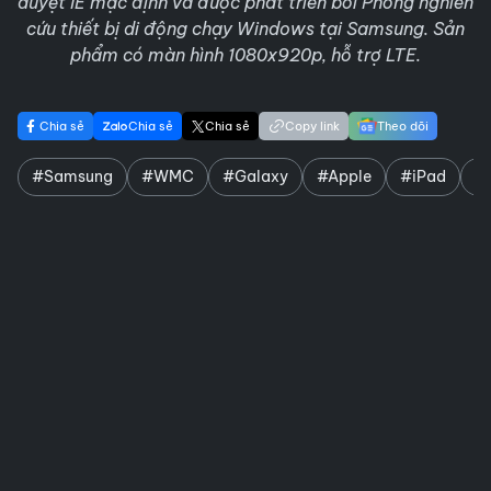
duyệt IE mặc định và được phát triển bởi Phòng nghiên
cứu thiết bị di động chạy Windows tại Samsung. Sản
phẩm có màn hình 1080x920p, hỗ trợ LTE.
Chia sẻ
Chia sẻ
Chia sẻ
Copy link
Theo dõi
#Samsung
#WMC
#Galaxy
#Apple
#iPad
#