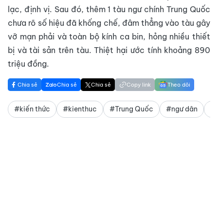
lạc, định vị. Sau đó, thêm 1 tàu ngư chính Trung Quốc
chưa rõ số hiệu đã khống chế, đâm thẳng vào tàu gây
vỡ mạn phải và toàn bộ kính ca bin, hỏng nhiều thiết
bị và tài sản trên tàu. Thiệt hại ước tính khoảng 890
triệu đồng.
Chia sẻ
Chia sẻ
Chia sẻ
Copy link
Theo dõi
#kiến thức
#kienthuc
#Trung Quốc
#ngư dân
#