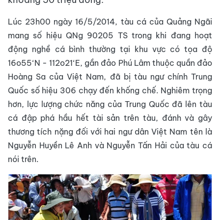
Lúc 23h00 ngày 16/5/2014, tàu cá của Quảng Ngãi
mang số hiệu QNg 90205 TS trong khi đang hoạt
động nghề cá bình thường tại khu vực có tọa độ
16o55‘N - 112o21‘E, gần đảo Phú Lâm thuộc quần đảo
Hoàng Sa của Việt Nam, đã bị tàu ngư chính Trung
Quốc số hiệu 306 chạy đến khống chế. Nghiêm trọng
hơn, lực lượng chức năng của Trung Quốc đã lên tàu
cá đập phá hầu hết tài sản trên tàu, đánh và gây
thương tích nặng đối với hai ngư dân Việt Nam tên là
Nguyễn Huyền Lê Anh và Nguyễn Tấn Hải của tàu cá
nói trên.