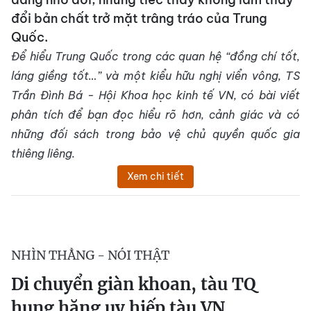
đổi bản chất trở mặt trâng tráo của Trung
Quốc.
Để hiểu Trung Quốc trong các quan hệ “đồng chí tốt,
láng giềng tốt…” và một kiểu hữu nghị viển vông, TS
Trần Đình Bá - Hội Khoa học kinh tế VN, có bài viết
phân tích để bạn đọc hiểu rõ hơn, cảnh giác và có
những đối sách trong bảo vệ chủ quyền quốc gia
thiêng liêng.
Xem chi tiết
NHÌN THẲNG - NÓI THẬT
Di chuyển giàn khoan, tàu TQ
hung hăng uy hiếp tàu VN