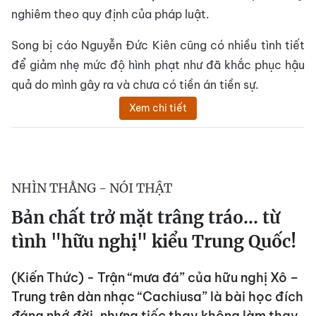
nghiêm theo quy định của pháp luật.
Song bị cáo Nguyễn Đức Kiên cũng có nhiều tình tiết
để giảm nhẹ mức độ hình phạt như đã khắc phục hậu
quả do mình gây ra và chưa có tiền án tiền sự.
Xem chi tiết
NHÌN THẲNG - NÓI THẬT
Bản chất trở mặt trâng tráo... từ
tình "hữu nghị" kiểu Trung Quốc!
(Kiến Thức) - Trận “mưa đá” của hữu nghị Xô –
Trung trên dàn nhạc “Cachiusa” là bài học đích
đáng nhớ đời, nhưng tiếc thay không làm thay