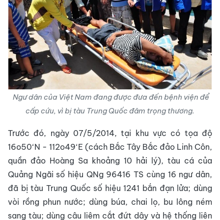
Ngư dân của Việt Nam đang được đưa đến bệnh viện để
cấp cứu, vì bị tàu Trung Quốc đâm trọng thương.
Trước đó, ngày 07/5/2014, tại khu vực có tọa độ
16o50‘N - 112o49‘E (cách Bắc Tây Bắc đảo Linh Côn,
quần đảo Hoàng Sa khoảng 10 hải lý), tàu cá của
Quảng Ngãi số hiệu QNg 96416 TS cùng 16 ngư dân,
đã bị tàu Trung Quốc số hiệu 1241 bắn đạn lửa; dùng
vòi rồng phun nước; dùng búa, chai lọ, bu lông ném
sang tàu; dùng câu liêm cắt đứt dây và hệ thống liên